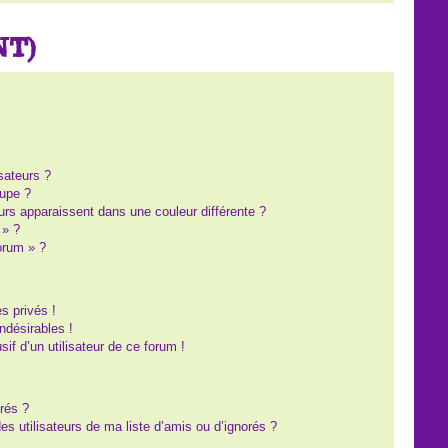
NT)
?
sateurs ?
upe ?
eurs apparaissent dans une couleur différente ?
 » ?
forum » ?
s privés !
ndésirables !
sif d’un utilisateur de ce forum !
rés ?
s utilisateurs de ma liste d’amis ou d’ignorés ?