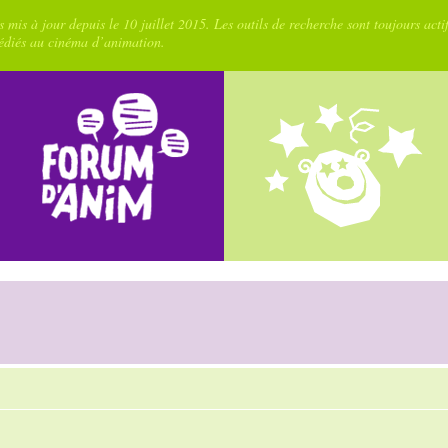
 mis à jour depuis le 10 juillet 2015. Les outils de recherche sont toujours acti
dédiés au cinéma d’animation.