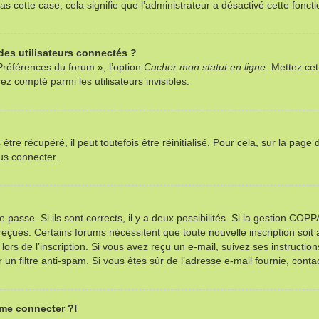
as cette case, cela signifie que l’administrateur a désactivé cette foncti
es utilisateurs connectés ?
Préférences du forum », l’option
Cacher mon statut en ligne
. Mettez cet
z compté parmi les utilisateurs invisibles.
re récupéré, il peut toutefois être réinitialisé. Pour cela, sur la page
us connecter.
e passe. Si ils sont corrects, il y a deux possibilités. Si la gestion CO
ns reçues. Certains forums nécessitent que toute nouvelle inscription so
ors de l’inscription. Si vous avez reçu un e-mail, suivez ses instructio
r un filtre anti-spam. Si vous êtes sûr de l’adresse e-mail fournie, contac
 me connecter ?!