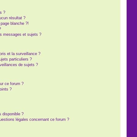
s ?
cun résultat ?
 page blanche ?!
?
s messages et sujets ?
oris et la surveillance ?
ets particuliers ?
eillances de sujets ?
sur ce forum ?
oints ?
s disponible ?
questions légales concernant ce forum ?