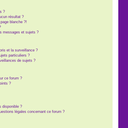
s ?
cun résultat ?
 page blanche ?!
?
s messages et sujets ?
oris et la surveillance ?
ets particuliers ?
eillances de sujets ?
sur ce forum ?
oints ?
s disponible ?
questions légales concernant ce forum ?