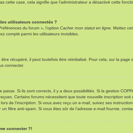
as cette case, cela signifie que l’administrateur a désactivé cette foncti
es utilisateurs connectés ?
Préférences du forum », l’option
Cacher mon statut en ligne
. Mettez cet
z compté parmi les utilisateurs invisibles.
re récupéré, il peut toutefois être réinitialisé. Pour cela, sur la page
us connecter.
e passe. Si ils sont corrects, il y a deux possibilités. Si la gestion CO
ns reçues. Certains forums nécessitent que toute nouvelle inscription so
ors de l’inscription. Si vous avez reçu un e-mail, suivez ses instructio
r un filtre anti-spam. Si vous êtes sûr de l’adresse e-mail fournie, contac
 me connecter ?!