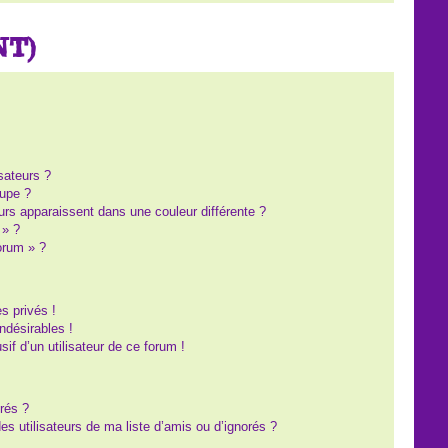
NT)
?
sateurs ?
upe ?
eurs apparaissent dans une couleur différente ?
 » ?
forum » ?
s privés !
ndésirables !
sif d’un utilisateur de ce forum !
rés ?
s utilisateurs de ma liste d’amis ou d’ignorés ?