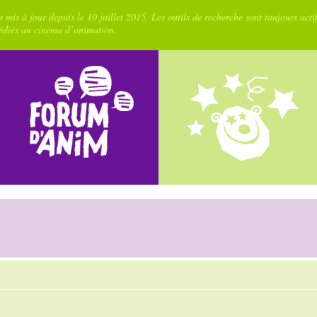
 mis à jour depuis le 10 juillet 2015. Les outils de recherche sont toujours acti
dédiés au cinéma d’animation.