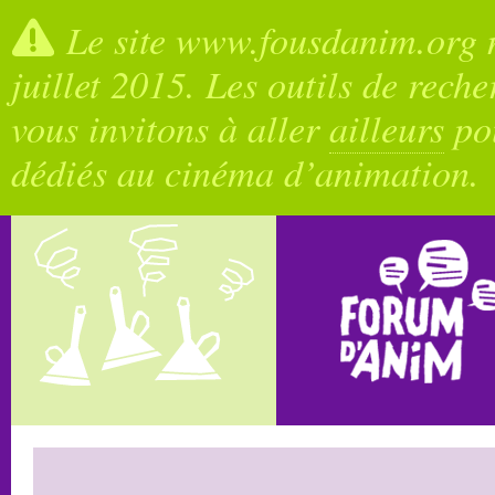
Le site www.fousdanim.org n
juillet 2015. Les outils de rech
vous invitons à aller
ailleurs
pou
dédiés au cinéma d’animation.