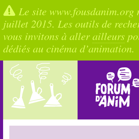
Le site www.fousdanim.org n
juillet 2015. Les outils de rech
vous invitons à aller
ailleurs
pou
dédiés au cinéma d’animation.