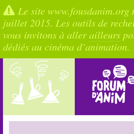
Le site www.fousdanim.org n
juillet 2015. Les outils de rech
vous invitons à aller
ailleurs
pou
dédiés au cinéma d’animation.