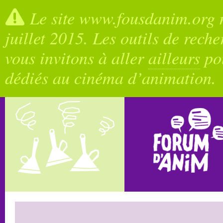
Le site www.fousdanim.org n
juillet 2015. Les outils de rech
vous invitons à aller
ailleurs
pou
dédiés au cinéma d’animation.