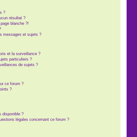
s ?
cun résultat ?
 page blanche ?!
?
s messages et sujets ?
oris et la surveillance ?
ets particuliers ?
eillances de sujets ?
sur ce forum ?
oints ?
s disponible ?
questions légales concernant ce forum ?