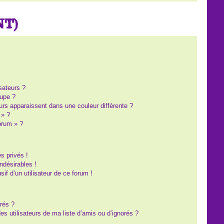
NT)
?
sateurs ?
upe ?
eurs apparaissent dans une couleur différente ?
 » ?
forum » ?
s privés !
ndésirables !
sif d’un utilisateur de ce forum !
rés ?
s utilisateurs de ma liste d’amis ou d’ignorés ?