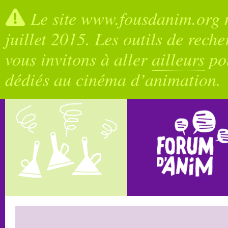
Le site www.fousdanim.org n
juillet 2015. Les outils de rech
vous invitons à aller
ailleurs
pou
dédiés au cinéma d’animation.