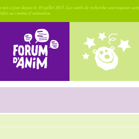
 mis à jour depuis le 10 juillet 2015. Les outils de recherche sont toujours acti
dédiés au cinéma d’animation.