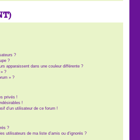
NT)
?
sateurs ?
upe ?
eurs apparaissent dans une couleur différente ?
 » ?
forum » ?
s privés !
ndésirables !
sif d’un utilisateur de ce forum !
rés ?
s utilisateurs de ma liste d’amis ou d’ignorés ?