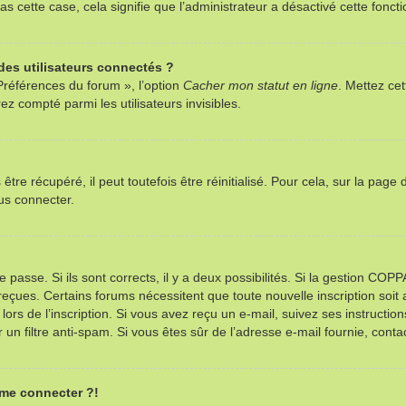
as cette case, cela signifie que l’administrateur a désactivé cette foncti
es utilisateurs connectés ?
Préférences du forum », l’option
Cacher mon statut en ligne
. Mettez cet
z compté parmi les utilisateurs invisibles.
re récupéré, il peut toutefois être réinitialisé. Pour cela, sur la page
us connecter.
e passe. Si ils sont corrects, il y a deux possibilités. Si la gestion CO
ns reçues. Certains forums nécessitent que toute nouvelle inscription so
ors de l’inscription. Si vous avez reçu un e-mail, suivez ses instructio
r un filtre anti-spam. Si vous êtes sûr de l’adresse e-mail fournie, contac
 me connecter ?!