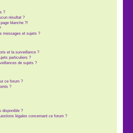
s ?
cun résultat ?
 page blanche ?!
?
s messages et sujets ?
oris et la surveillance ?
ets particuliers ?
eillances de sujets ?
sur ce forum ?
oints ?
s disponible ?
questions légales concernant ce forum ?