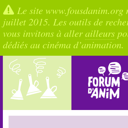
Le site www.fousdanim.org n
juillet 2015. Les outils de rech
vous invitons à aller
ailleurs
pou
dédiés au cinéma d’animation.