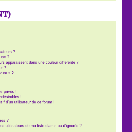
NT)
?
sateurs ?
upe ?
eurs apparaissent dans une couleur différente ?
 » ?
forum » ?
s privés !
ndésirables !
sif d’un utilisateur de ce forum !
rés ?
s utilisateurs de ma liste d’amis ou d’ignorés ?