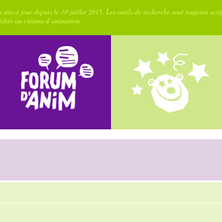
 mis à jour depuis le 10 juillet 2015. Les outils de recherche sont toujours acti
dédiés au cinéma d’animation.