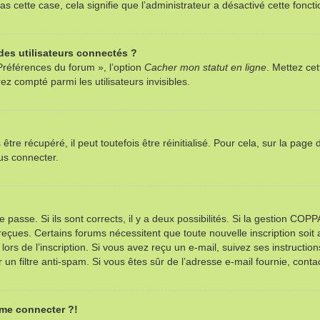
as cette case, cela signifie que l’administrateur a désactivé cette foncti
es utilisateurs connectés ?
Préférences du forum », l’option
Cacher mon statut en ligne
. Mettez cet
z compté parmi les utilisateurs invisibles.
re récupéré, il peut toutefois être réinitialisé. Pour cela, sur la page
us connecter.
e passe. Si ils sont corrects, il y a deux possibilités. Si la gestion CO
ns reçues. Certains forums nécessitent que toute nouvelle inscription so
ors de l’inscription. Si vous avez reçu un e-mail, suivez ses instructio
r un filtre anti-spam. Si vous êtes sûr de l’adresse e-mail fournie, contac
 me connecter ?!