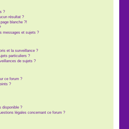
s ?
cun résultat ?
 page blanche ?!
?
s messages et sujets ?
oris et la surveillance ?
ets particuliers ?
eillances de sujets ?
sur ce forum ?
oints ?
s disponible ?
questions légales concernant ce forum ?