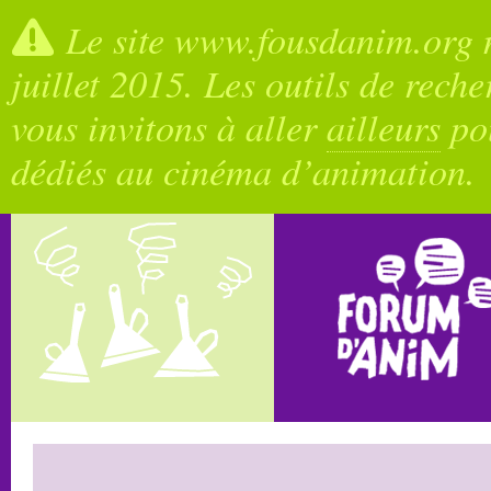
Le site www.fousdanim.org n
juillet 2015. Les outils de rech
vous invitons à aller
ailleurs
pou
dédiés au cinéma d’animation.