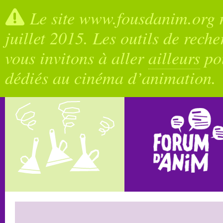
Le site www.fousdanim.org n
juillet 2015. Les outils de rech
vous invitons à aller
ailleurs
pou
dédiés au cinéma d’animation.