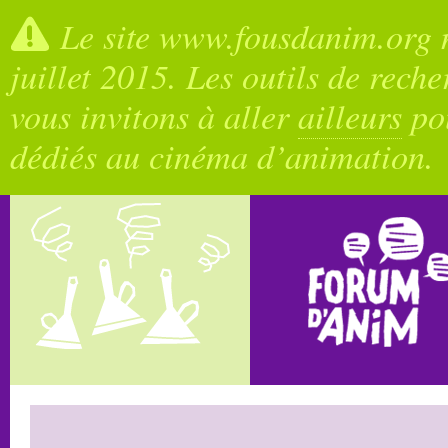
Le site www.fousdanim.org n
juillet 2015. Les outils de rech
vous invitons à aller
ailleurs
pou
dédiés au cinéma d’animation.