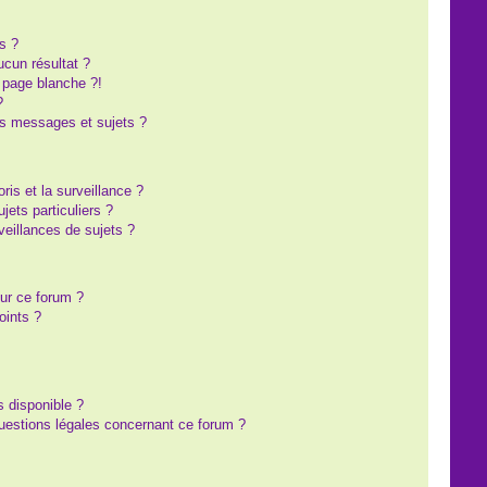
s ?
cun résultat ?
 page blanche ?!
?
s messages et sujets ?
oris et la surveillance ?
ets particuliers ?
eillances de sujets ?
sur ce forum ?
oints ?
s disponible ?
questions légales concernant ce forum ?