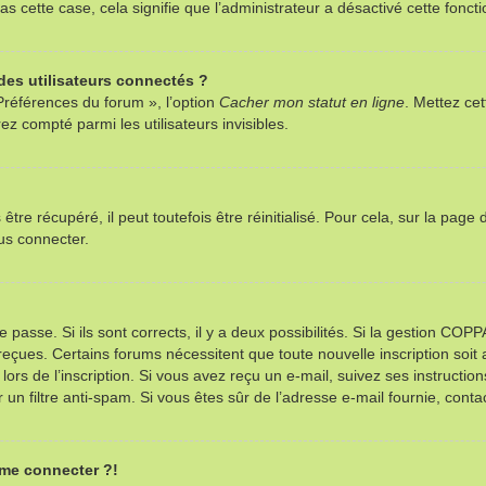
as cette case, cela signifie que l’administrateur a désactivé cette foncti
es utilisateurs connectés ?
Préférences du forum », l’option
Cacher mon statut en ligne
. Mettez cet
z compté parmi les utilisateurs invisibles.
re récupéré, il peut toutefois être réinitialisé. Pour cela, sur la page
us connecter.
e passe. Si ils sont corrects, il y a deux possibilités. Si la gestion CO
ns reçues. Certains forums nécessitent que toute nouvelle inscription so
ors de l’inscription. Si vous avez reçu un e-mail, suivez ses instructio
r un filtre anti-spam. Si vous êtes sûr de l’adresse e-mail fournie, contac
 me connecter ?!