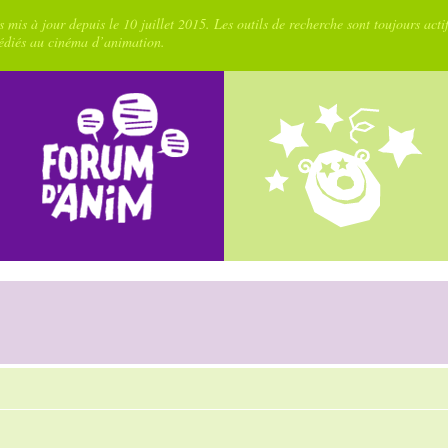
 mis à jour depuis le 10 juillet 2015. Les outils de recherche sont toujours acti
dédiés au cinéma d’animation.