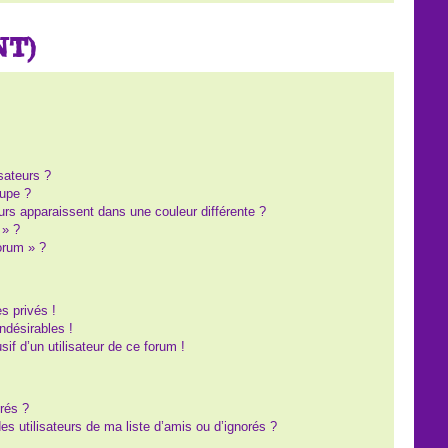
NT)
?
sateurs ?
upe ?
eurs apparaissent dans une couleur différente ?
 » ?
forum » ?
s privés !
ndésirables !
sif d’un utilisateur de ce forum !
rés ?
s utilisateurs de ma liste d’amis ou d’ignorés ?