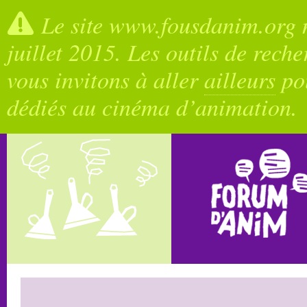
Le site www.fousdanim.org n
juillet 2015. Les outils de rech
vous invitons à aller
ailleurs
pou
dédiés au cinéma d’animation.