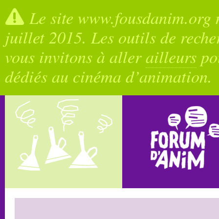
Le site www.fousdanim.org n
juillet 2015. Les outils de rech
vous invitons à aller
ailleurs
pou
dédiés au cinéma d’animation.