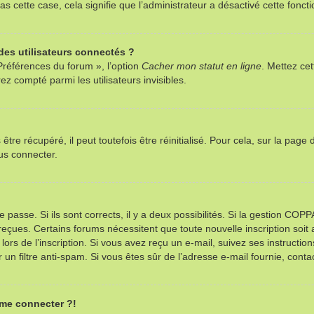
as cette case, cela signifie que l’administrateur a désactivé cette foncti
es utilisateurs connectés ?
Préférences du forum », l’option
Cacher mon statut en ligne
. Mettez cet
z compté parmi les utilisateurs invisibles.
re récupéré, il peut toutefois être réinitialisé. Pour cela, sur la page
us connecter.
e passe. Si ils sont corrects, il y a deux possibilités. Si la gestion CO
ns reçues. Certains forums nécessitent que toute nouvelle inscription so
ors de l’inscription. Si vous avez reçu un e-mail, suivez ses instructio
r un filtre anti-spam. Si vous êtes sûr de l’adresse e-mail fournie, contac
 me connecter ?!