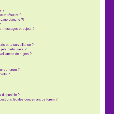
s ?
cun résultat ?
 page blanche ?!
?
s messages et sujets ?
oris et la surveillance ?
ets particuliers ?
eillances de sujets ?
sur ce forum ?
oints ?
s disponible ?
questions légales concernant ce forum ?