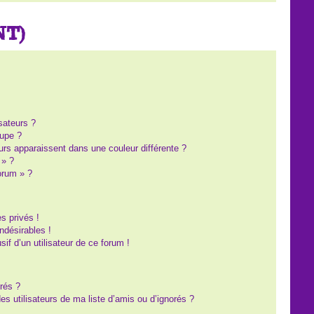
NT)
?
sateurs ?
upe ?
eurs apparaissent dans une couleur différente ?
 » ?
forum » ?
s privés !
ndésirables !
sif d’un utilisateur de ce forum !
rés ?
s utilisateurs de ma liste d’amis ou d’ignorés ?