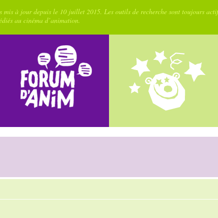
 mis à jour depuis le 10 juillet 2015. Les outils de recherche sont toujours acti
dédiés au cinéma d’animation.