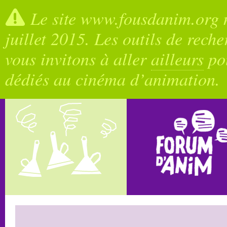
Le site www.fousdanim.org n
juillet 2015. Les outils de rech
vous invitons à aller
ailleurs
pou
dédiés au cinéma d’animation.