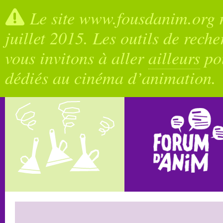
Le site www.fousdanim.org n
juillet 2015. Les outils de rech
vous invitons à aller
ailleurs
pou
dédiés au cinéma d’animation.