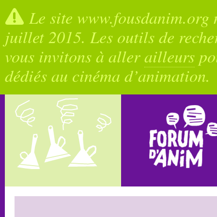
Le site www.fousdanim.org n
juillet 2015. Les outils de rech
vous invitons à aller
ailleurs
pou
dédiés au cinéma d’animation.