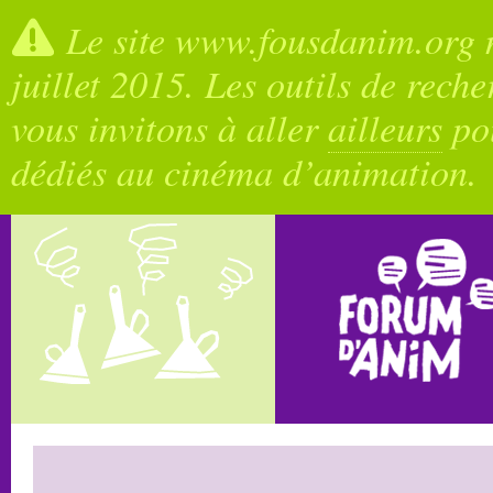
Le site www.fousdanim.org n
juillet 2015. Les outils de rech
vous invitons à aller
ailleurs
pou
dédiés au cinéma d’animation.