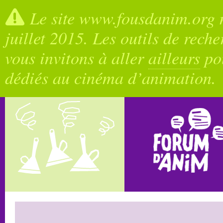
Le site www.fousdanim.org n
juillet 2015. Les outils de rech
vous invitons à aller
ailleurs
pou
dédiés au cinéma d’animation.