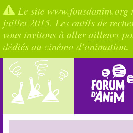
Le site www.fousdanim.org n
juillet 2015. Les outils de rech
vous invitons à aller
ailleurs
pou
dédiés au cinéma d’animation.