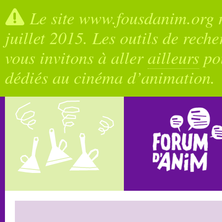
Le site www.fousdanim.org n
juillet 2015. Les outils de rech
vous invitons à aller
ailleurs
pou
dédiés au cinéma d’animation.