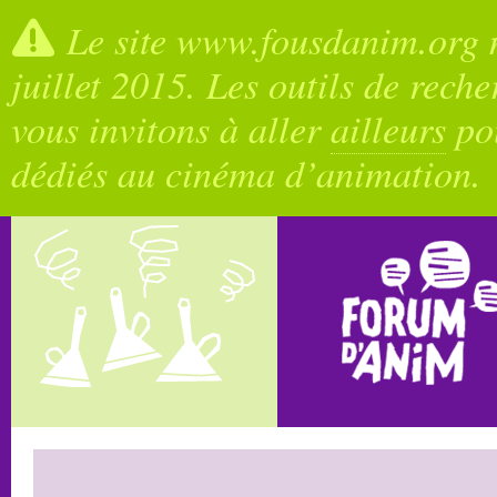
Le site www.fousdanim.org n
juillet 2015. Les outils de rech
vous invitons à aller
ailleurs
pou
dédiés au cinéma d’animation.