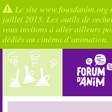
Le site www.fousdanim.org n
juillet 2015. Les outils de rech
vous invitons à aller
ailleurs
pou
dédiés au cinéma d’animation.