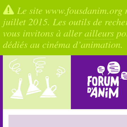
Le site www.fousdanim.org n
juillet 2015. Les outils de rech
vous invitons à aller
ailleurs
pou
dédiés au cinéma d’animation.