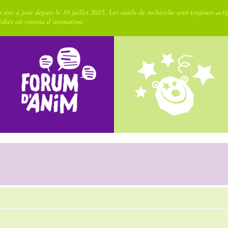
 mis à jour depuis le 10 juillet 2015. Les outils de recherche sont toujours acti
dédiés au cinéma d’animation.