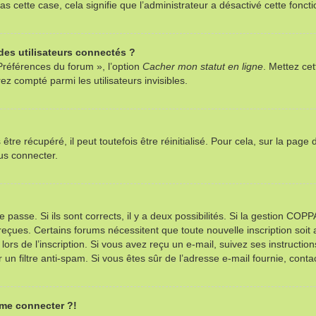
as cette case, cela signifie que l’administrateur a désactivé cette foncti
es utilisateurs connectés ?
Préférences du forum », l’option
Cacher mon statut en ligne
. Mettez cet
z compté parmi les utilisateurs invisibles.
re récupéré, il peut toutefois être réinitialisé. Pour cela, sur la page
us connecter.
e passe. Si ils sont corrects, il y a deux possibilités. Si la gestion CO
ns reçues. Certains forums nécessitent que toute nouvelle inscription so
ors de l’inscription. Si vous avez reçu un e-mail, suivez ses instructio
r un filtre anti-spam. Si vous êtes sûr de l’adresse e-mail fournie, contac
 me connecter ?!