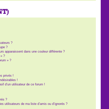
NT)
?
sateurs ?
upe ?
eurs apparaissent dans une couleur différente ?
 » ?
forum » ?
s privés !
ndésirables !
sif d’un utilisateur de ce forum !
rés ?
s utilisateurs de ma liste d’amis ou d’ignorés ?