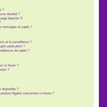
s ?
cun résultat ?
 page blanche ?!
?
s messages et sujets ?
oris et la surveillance ?
ets particuliers ?
eillances de sujets ?
sur ce forum ?
oints ?
s disponible ?
questions légales concernant ce forum ?