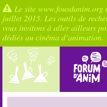
Le site www.fousdanim.org n
juillet 2015. Les outils de rech
vous invitons à aller
ailleurs
pou
dédiés au cinéma d’animation.