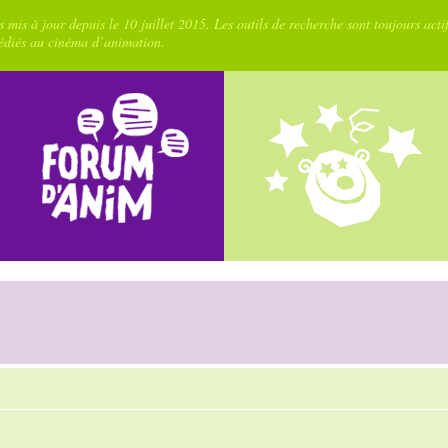
 mis à jour depuis le 10 juillet 2015. Les outils de recherche sont toujours acti
dédiés au cinéma d’animation.