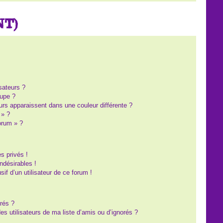
NT)
?
sateurs ?
upe ?
eurs apparaissent dans une couleur différente ?
 » ?
forum » ?
s privés !
ndésirables !
sif d’un utilisateur de ce forum !
rés ?
s utilisateurs de ma liste d’amis ou d’ignorés ?