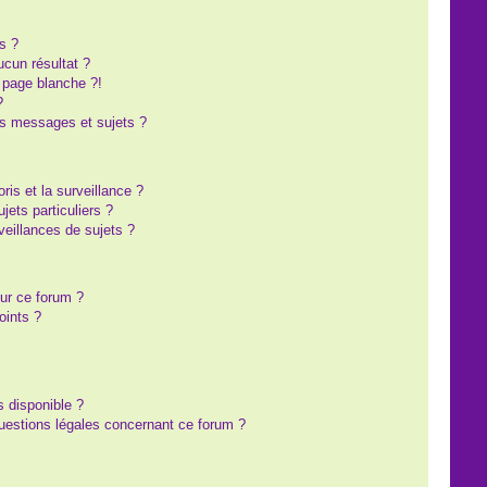
s ?
cun résultat ?
 page blanche ?!
?
s messages et sujets ?
oris et la surveillance ?
ets particuliers ?
eillances de sujets ?
sur ce forum ?
oints ?
s disponible ?
questions légales concernant ce forum ?