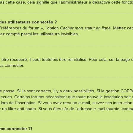
as cette case, cela signifie que l’administrateur a désactivé cette foncti
es utilisateurs connectés ?
Préférences du forum », l’option
Cacher mon statut en ligne
. Mettez cet
z compté parmi les utilisateurs invisibles.
re récupéré, il peut toutefois être réinitialisé. Pour cela, sur la page
us connecter.
e passe. Si ils sont corrects, il y a deux possibilités. Si la gestion CO
ns reçues. Certains forums nécessitent que toute nouvelle inscription so
ors de l’inscription. Si vous avez reçu un e-mail, suivez ses instructio
r un filtre anti-spam. Si vous êtes sûr de l’adresse e-mail fournie, contac
 me connecter ?!