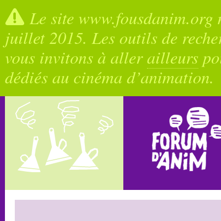
Le site www.fousdanim.org n
juillet 2015. Les outils de rech
vous invitons à aller
ailleurs
pou
dédiés au cinéma d’animation.