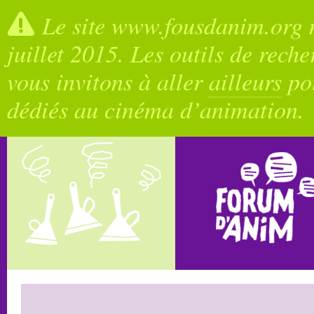
Le site www.fousdanim.org n
juillet 2015. Les outils de rech
vous invitons à aller
ailleurs
pou
dédiés au cinéma d’animation.