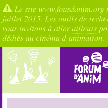
Le site www.fousdanim.org n
juillet 2015. Les outils de rech
vous invitons à aller
ailleurs
pou
dédiés au cinéma d’animation.