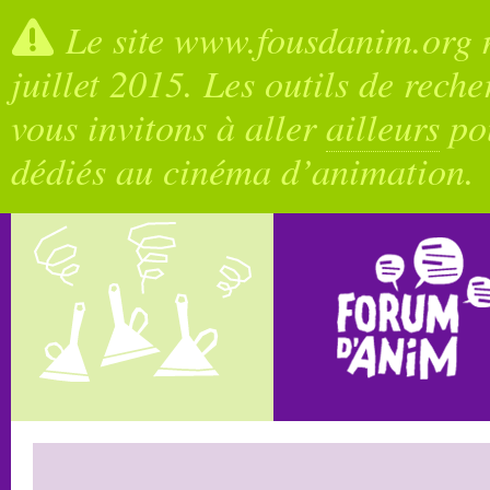
Le site www.fousdanim.org n
juillet 2015. Les outils de rech
vous invitons à aller
ailleurs
pou
dédiés au cinéma d’animation.