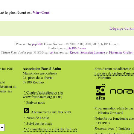
Vin+Cent
ré le plus récent est
L’équipe du fo
Powered by
phpBB
® Forum Software © 2000, 2002, 2005, 2007 phpBB Group.
Traduction par
phpBB-fr.com
Fous d'anim
Thème
pour PHPBB par
cé
Smileys par
Krocui
,
Sebastien Lasserre
et
Florentine Grelier
e loi 1901
Association Fous d'Anim
Fous d'anim est adhérente 
Maison des associations
française du cinéma d'anima
24, place de la liberté
Noranim
auté
59100 Roubaix
débattant du
outes ses
Charte d'utilisation du site
www.fousdanim.org
(PDF)
Ecrivez-nous
Programmation réalisée par
Abonnements aux flux RSS
Nicolas Gressard
News de l'Asile
Notre
forum
fonctionne ave
PHPBB
Suivi des festivals
Festivals
avec
Dotclear
Commentaires du suivi des festivals
Création et habillage par