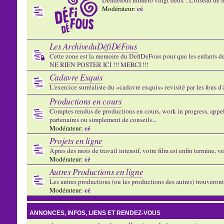
cé
Modérateur:
Les ArchiveduDéfiDéFous
Cette zone est la memoire du DefiDeFous pour que les enfants de v
NE RIEN POSTER ICI !!! MERCI !!!
Cadavre Exquis
L'exercice surréaliste du «cadavre exquis» revisité par les fous d
Productions en cours
Comptes rendus de productions en cours, work in progress, appels
partenaires ou simplement de conseils...
cé
Modérateur:
Projets en ligne
Apres des mois de travail intensif, votre film est enfin termine, ve
cé
Modérateur:
Autres Productions en ligne
Les autres productions (ou les productions des autres) trouveront l
cé
Modérateur:
ANNONCES, INFOS, LIENS ET RENDEZ-VOUS