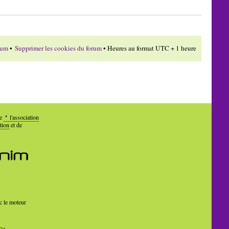
rum
•
Supprimer les cookies du forum
• Heures au format UTC + 1 heure
de
l'association
tion
et de
c le moteur
Cé