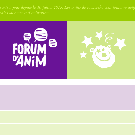
 mis à jour depuis le 10 juillet 2015. Les outils de recherche sont toujours acti
dédiés au cinéma d’animation.