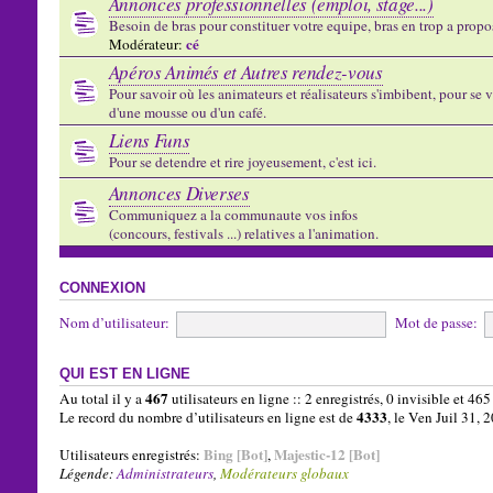
Annonces professionnelles (emploi, stage...)
Besoin de bras pour constituer votre equipe, bras en trop a propose
cé
Modérateur:
Apéros Animés et Autres rendez-vous
Pour savoir où les animateurs et réalisateurs s'imbibent, pour se vo
d'une mousse ou d'un café.
Liens Funs
Pour se detendre et rire joyeusement, c'est ici.
Annonces Diverses
Communiquez a la communaute vos infos
(concours, festivals ...) relatives a l'animation.
CONNEXION
Nom d’utilisateur:
Mot de passe:
QUI EST EN LIGNE
467
Au total il y a
utilisateurs en ligne :: 2 enregistrés, 0 invisible et 46
4333
Le record du nombre d’utilisateurs en ligne est de
, le Ven Juil 31,
Bing [Bot]
Majestic-12 [Bot]
Utilisateurs enregistrés:
,
Légende:
Administrateurs
,
Modérateurs globaux