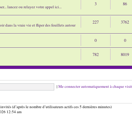
3
86
r... lancez ou relayez votre appel ici...
227
3762
ir dans la vraie vie et fliper des feuillets autour
0
0
782
8019
|
Me connecter automatiquement à chaque visi
5 invités (d’après le nombre d’utilisateurs actifs ces 5 dernières minutes)
 2026 12:54 am