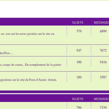
SUJETS
MESSAGE
379
4899
en -ion sur les news postées sur le site ou
547
7672
eoDisc...
190
3416
ns, coups de coeur... En complement de la partie
180
3587
gestions sur le site de Fous d'Anim : forum,
SUJETS
MESSAGE
796
7339