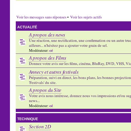
Voir les messages sans réponses
•
Voir les sujets actifs
ACTUALITÉ
A propos des news
Une réaction, une rectification, une confirmation ou un autre truc 
ailleurs... n'hésitez pas a ajouter votre grain de sel.
cé
Modérateur:
A propos des Films
Donnez votre avis sur les films, cinéma, BluRay, DVD, VHS, Vid
Annecy et autres festivals
Préparation, suivi en direct, les bons plans, les bonnes projectio
'Festivals' du site.
A propos du Site
Votre avis nous intéresse, donnez nous vos impressions et/ou sug
news...
cé
Modérateur:
TECHNIQUE
Section 2D