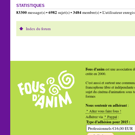
STATISTIQUES
83300
6982
3484
message(s) •
sujet(s) •
membre(s) • L’utilisateur enregist
Index du forum
Fous d'anim
est une association d
créée en 2000.
C'est aussi et surtout une commun
francophone libre et indépendante 
sujet du cinéma d'animation sous t
formes
Nous soutenir en adhérant
:
Allez vous faire fous !
Adhérez via
Paypal
:
Type d'adhésion pour 2015 :