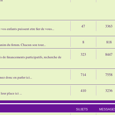
47
3363
os enfants puissent etre fier de vous...
8
818
'anim du forum. Chacun son tour...
323
8447
 de financements participatifs, recherche de
714
7558
nez donc en parler ici...
410
3236
eur place ici ...
SUJETS
MESSAGE