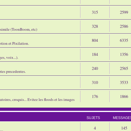
315
2599
328
2586
assimile (ToonBoom, etc)
804
6335
tion et Pixilation.
184
1356
s, voix...).
240
2565
ries precedentes.
310
3533
176
1866
oires, croquis... Evitez les floods et les images
SUJETS
MESSAGE
4
145
eu