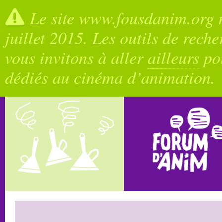
Le site www.fousdanim.org n
juillet 2015. Les outils de rech
vous invitons à aller
ailleurs
pou
dédiés au cinéma d’animation.