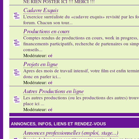
NE RIEN POSTER ICI !!! MERCI !!!
Cadavre Exquis
L'exercice surréaliste du «cadavre exquis» revisité par les 
forum. Chacun son tour...
Productions en cours
Comptes rendus de productions en cours, work in progress,
financements participatifs, recherche de partenaires ou sim
conseils...
cé
Modérateur:
Projets en ligne
Apres des mois de travail intensif, votre film est enfin termi
donc en parler ici...
cé
Modérateur:
Autres Productions en ligne
Les autres productions (ou les productions des autres) trouv
place ici ...
cé
Modérateur:
ANNONCES, INFOS, LIENS ET RENDEZ-VOUS
Annonces professionnelles (emploi, stage...)
Besoin de bras pour constituer votre equipe, bras en trop a p