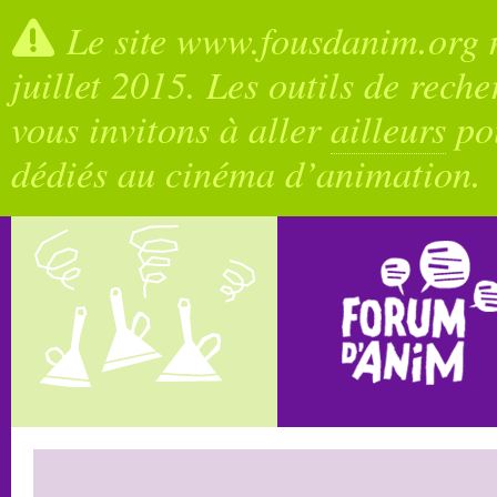
Le site www.fousdanim.org n
juillet 2015. Les outils de rech
vous invitons à aller
ailleurs
pou
dédiés au cinéma d’animation.