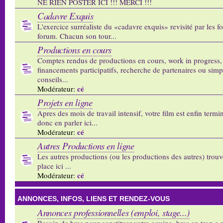
NE RIEN POSTER ICI !!! MERCI !!!
Cadavre Exquis
L'exercice surréaliste du «cadavre exquis» revisité par les 
forum. Chacun son tour...
Productions en cours
Comptes rendus de productions en cours, work in progress,
financements participatifs, recherche de partenaires ou sim
conseils...
cé
Modérateur:
Projets en ligne
Apres des mois de travail intensif, votre film est enfin termi
donc en parler ici...
cé
Modérateur:
Autres Productions en ligne
Les autres productions (ou les productions des autres) trouv
place ici ...
cé
Modérateur:
ANNONCES, INFOS, LIENS ET RENDEZ-VOUS
Annonces professionnelles (emploi, stage...)
Besoin de bras pour constituer votre equipe, bras en trop a p