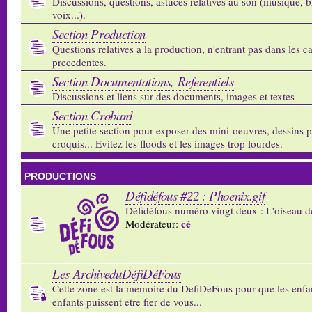
Discussions, questions, astuces relatives au son (musique, b
voix...).
Section Production
Questions relatives a la production, n'entrant pas dans les c
precedentes.
Section Documentations, Referentiels
Discussions et liens sur des documents, images et textes
Section Crobard
Une petite section pour exposer des mini-oeuvres, dessins p
croquis... Evitez les floods et les images trop lourdes.
PRODUCTIONS
Défidéfous #22 : Phoenix.gif
Défidéfous numéro vingt deux : L'oiseau d
cé
Modérateur:
Les ArchiveduDéfiDéFous
Cette zone est la memoire du DefiDeFous pour que les enfa
enfants puissent etre fier de vous...