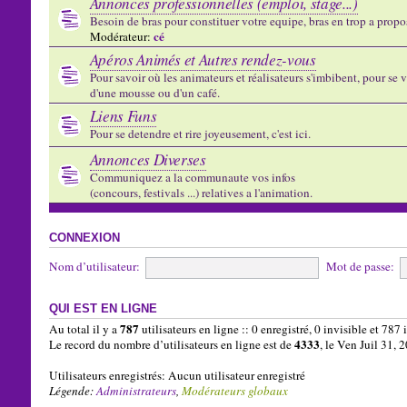
Annonces professionnelles (emploi, stage...)
Besoin de bras pour constituer votre equipe, bras en trop a propose
cé
Modérateur:
Apéros Animés et Autres rendez-vous
Pour savoir où les animateurs et réalisateurs s'imbibent, pour se vo
d'une mousse ou d'un café.
Liens Funs
Pour se detendre et rire joyeusement, c'est ici.
Annonces Diverses
Communiquez a la communaute vos infos
(concours, festivals ...) relatives a l'animation.
CONNEXION
Nom d’utilisateur:
Mot de passe:
QUI EST EN LIGNE
787
Au total il y a
utilisateurs en ligne :: 0 enregistré, 0 invisible et 787
4333
Le record du nombre d’utilisateurs en ligne est de
, le Ven Juil 31,
Utilisateurs enregistrés: Aucun utilisateur enregistré
Légende:
Administrateurs
,
Modérateurs globaux