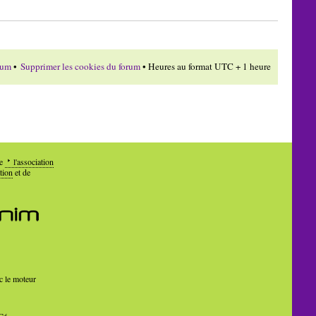
rum
•
Supprimer les cookies du forum
• Heures au format UTC + 1 heure
de
l'association
tion
et de
c le moteur
Cé