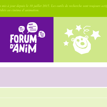
 mis à jour depuis le 10 juillet 2015. Les outils de recherche sont toujours acti
dédiés au cinéma d’animation.