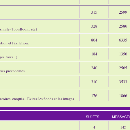
315
2599
328
2586
assimile (ToonBoom, etc)
804
6335
tion et Pixilation.
184
1356
s, voix...).
240
2565
ries precedentes.
310
3533
176
1866
oires, croquis... Evitez les floods et les images
SUJETS
MESSAGE
4
145
eu