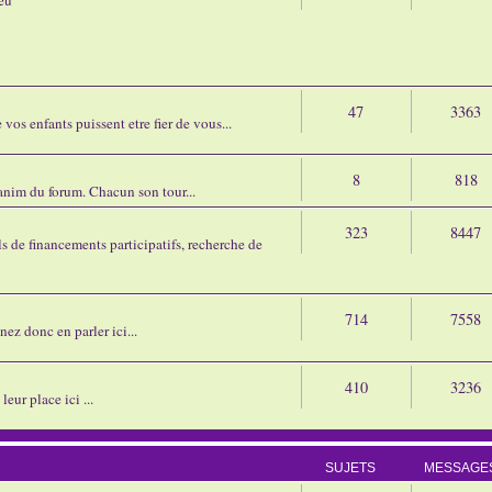
47
3363
os enfants puissent etre fier de vous...
8
818
'anim du forum. Chacun son tour...
323
8447
 de financements participatifs, recherche de
714
7558
nez donc en parler ici...
410
3236
eur place ici ...
SUJETS
MESSAGE