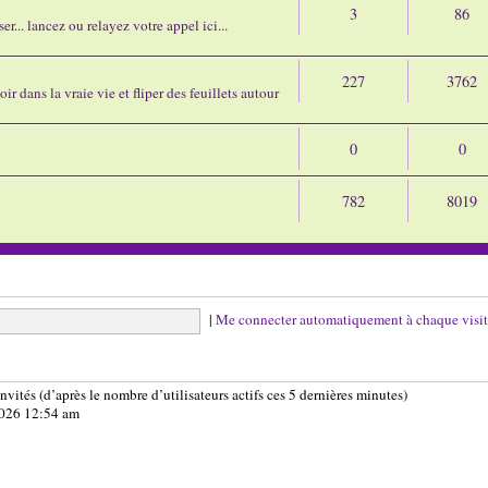
3
86
r... lancez ou relayez votre appel ici...
227
3762
ir dans la vraie vie et fliper des feuillets autour
0
0
782
8019
|
Me connecter automatiquement à chaque visi
 invités (d’après le nombre d’utilisateurs actifs ces 5 dernières minutes)
 2026 12:54 am