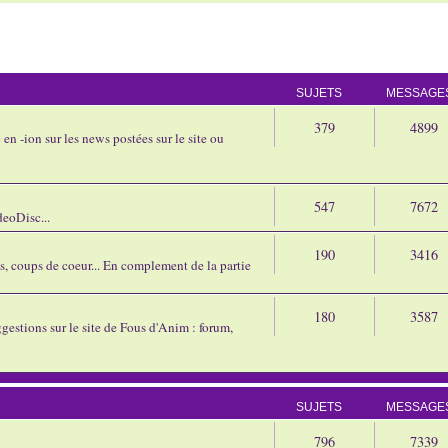
SUJETS
MESSAGE
379
4899
en -ion sur les news postées sur le site ou
547
7672
eoDisc...
190
3416
ns, coups de coeur... En complement de la partie
180
3587
gestions sur le site de Fous d'Anim : forum,
SUJETS
MESSAGE
796
7339