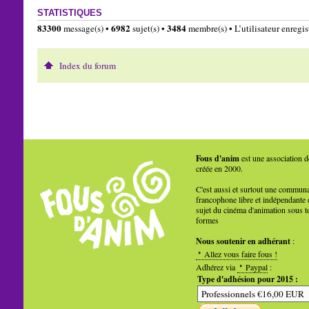
STATISTIQUES
83300
6982
3484
message(s) •
sujet(s) •
membre(s) • L’utilisateur enregist
Index du forum
Fous d'anim
est une association d
créée en 2000.
C'est aussi et surtout une commun
francophone libre et indépendante 
sujet du cinéma d'animation sous t
formes
Nous soutenir en adhérant
:
Allez vous faire fous !
Adhérez via
Paypal
:
Type d'adhésion pour 2015 :