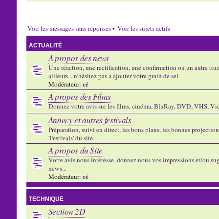
Voir les messages sans réponses
•
Voir les sujets actifs
ACTUALITÉ
A propos des news
Une réaction, une rectification, une confirmation ou un autre truc 
ailleurs... n'hésitez pas a ajouter votre grain de sel.
cé
Modérateur:
A propos des Films
Donnez votre avis sur les films, cinéma, BluRay, DVD, VHS, Vid
Annecy et autres festivals
Préparation, suivi en direct, les bons plans, les bonnes projectio
'Festivals' du site.
A propos du Site
Votre avis nous intéresse, donnez nous vos impressions et/ou sug
news...
cé
Modérateur:
TECHNIQUE
Section 2D