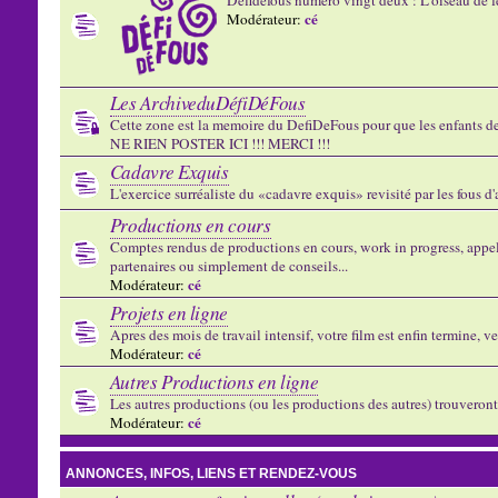
cé
Modérateur:
Les ArchiveduDéfiDéFous
Cette zone est la memoire du DefiDeFous pour que les enfants de v
NE RIEN POSTER ICI !!! MERCI !!!
Cadavre Exquis
L'exercice surréaliste du «cadavre exquis» revisité par les fous d
Productions en cours
Comptes rendus de productions en cours, work in progress, appels
partenaires ou simplement de conseils...
cé
Modérateur:
Projets en ligne
Apres des mois de travail intensif, votre film est enfin termine, ve
cé
Modérateur:
Autres Productions en ligne
Les autres productions (ou les productions des autres) trouveront l
cé
Modérateur:
ANNONCES, INFOS, LIENS ET RENDEZ-VOUS