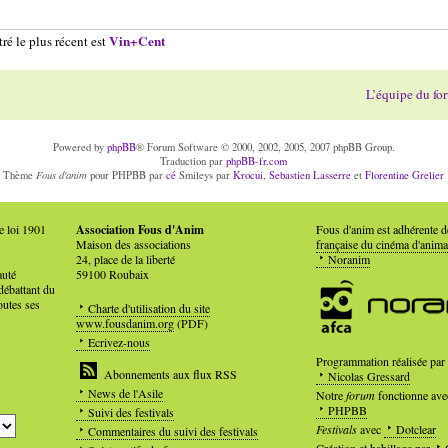
Vin+Cent
ré le plus récent est
L’équipe du fo
Powered by
phpBB
® Forum Software © 2000, 2002, 2005, 2007 phpBB Group.
Traduction par
phpBB-fr.com
Fous d'anim
Thème
pour PHPBB par
cé
Smileys par
Krocui
,
Sebastien Lasserre
et
Florentine Grelier
e loi 1901
Association Fous d'Anim
Fous d'anim est adhérente 
Maison des associations
française du cinéma d'anima
24, place de la liberté
Noranim
auté
59100 Roubaix
débattant du
outes ses
Charte d'utilisation du site
www.fousdanim.org
(PDF)
Ecrivez-nous
Programmation réalisée par
Abonnements aux flux RSS
Nicolas Gressard
News de l'Asile
Notre
forum
fonctionne ave
PHPBB
Suivi des festivals
Festivals
avec
Dotclear
Commentaires du suivi des festivals
Création et habillage par