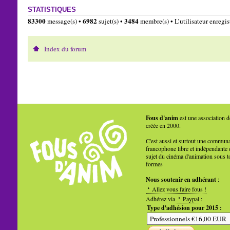
STATISTIQUES
83300
6982
3484
message(s) •
sujet(s) •
membre(s) • L’utilisateur enregist
Index du forum
Fous d'anim
est une association d
créée en 2000.
C'est aussi et surtout une commun
francophone libre et indépendante 
sujet du cinéma d'animation sous t
formes
Nous soutenir en adhérant
:
Allez vous faire fous !
Adhérez via
Paypal
:
Type d'adhésion pour 2015 :