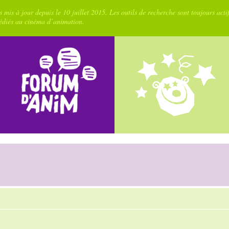
 mis à jour depuis le 10 juillet 2015. Les outils de recherche sont toujours acti
dédiés au cinéma d’animation.