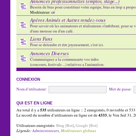
Annonces professionnelles (emploi, stage...)
Besoin de bras pour constituer votre equipe, bras en trop a propose
cé
Modérateur:
Apéros Animés et Autres rendez-vous
Pour savoir où les animateurs et réalisateurs s'imbibent, pour se vo
d'une mousse ou d'un café.
Liens Funs
Pour se detendre et rire joyeusement, c'est ici.
Annonces Diverses
Communiquez a la communaute vos infos
(concours, festivals ...) relatives a l'animation.
CONNEXION
Nom d’utilisateur:
Mot de passe:
QUI EST EN LIGNE
535
Au total il y a
utilisateurs en ligne :: 2 enregistrés, 0 invisible et 53
4333
Le record du nombre d’utilisateurs en ligne est de
, le Ven Juil 31,
Bing [Bot]
Google [Bot]
Utilisateurs enregistrés:
,
Légende:
Administrateurs
,
Modérateurs globaux