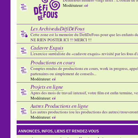
cé
Modérateur:
Les ArchiveduDéfiDéFous
Cette zone est la memoire du DefiDeFous pour que les enfants de v
NE RIEN POSTER ICI !!! MERCI !!!
Cadavre Exquis
L'exercice surréaliste du «cadavre exquis» revisité par les fous d
Productions en cours
Comptes rendus de productions en cours, work in progress, appels
partenaires ou simplement de conseils...
cé
Modérateur:
Projets en ligne
Apres des mois de travail intensif, votre film est enfin termine, ve
cé
Modérateur:
Autres Productions en ligne
Les autres productions (ou les productions des autres) trouveront l
cé
Modérateur:
ANNONCES, INFOS, LIENS ET RENDEZ-VOUS