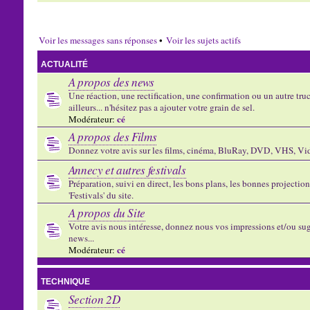
Voir les messages sans réponses
•
Voir les sujets actifs
ACTUALITÉ
A propos des news
Une réaction, une rectification, une confirmation ou un autre truc 
ailleurs... n'hésitez pas a ajouter votre grain de sel.
cé
Modérateur:
A propos des Films
Donnez votre avis sur les films, cinéma, BluRay, DVD, VHS, Vid
Annecy et autres festivals
Préparation, suivi en direct, les bons plans, les bonnes projectio
'Festivals' du site.
A propos du Site
Votre avis nous intéresse, donnez nous vos impressions et/ou sug
news...
cé
Modérateur:
TECHNIQUE
Section 2D