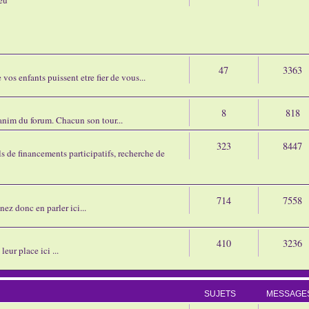
47
3363
os enfants puissent etre fier de vous...
8
818
'anim du forum. Chacun son tour...
323
8447
 de financements participatifs, recherche de
714
7558
nez donc en parler ici...
410
3236
eur place ici ...
SUJETS
MESSAGE