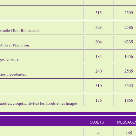
315
2599
328
2586
assimile (ToonBoom, etc)
804
6335
tion et Pixilation.
184
1356
s, voix...).
240
2565
ries precedentes.
310
3533
176
1866
oires, croquis... Evitez les floods et les images
SUJETS
MESSAGE
4
145
eu