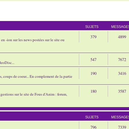
SUJETS
MESSAGE
379
4899
en -ion sur les news postées sur le site ou
547
7672
eoDisc...
190
3416
ns, coups de coeur... En complement de la partie
180
3587
gestions sur le site de Fous d'Anim : forum,
SUJETS
MESSAGE
796
7339