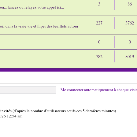
3
86
r... lancez ou relayez votre appel ici...
227
3762
ir dans la vraie vie et fliper des feuillets autour
0
0
782
8019
|
Me connecter automatiquement à chaque visi
3 invités (d’après le nombre d’utilisateurs actifs ces 5 dernières minutes)
 2026 12:54 am