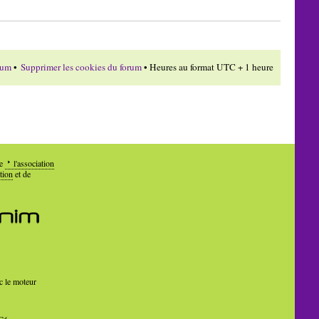
rum
•
Supprimer les cookies du forum
• Heures au format UTC + 1 heure
de
l'association
tion
et de
c le moteur
Cé