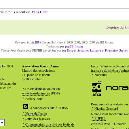
Vin+Cent
ré le plus récent est
L’équipe du fo
Powered by
phpBB
® Forum Software © 2000, 2002, 2005, 2007 phpBB Group.
Traduction par
phpBB-fr.com
Fous d'anim
Thème
pour PHPBB par
cé
Smileys par
Krocui
,
Sebastien Lasserre
et
Florentine Grelier
e loi 1901
Association Fous d'Anim
Fous d'anim est adhérente 
Maison des associations
française du cinéma d'anima
24, place de la liberté
Noranim
auté
59100 Roubaix
débattant du
outes ses
Charte d'utilisation du site
www.fousdanim.org
(PDF)
Ecrivez-nous
Programmation réalisée par
Abonnements aux flux RSS
Nicolas Gressard
News de l'Asile
Notre
forum
fonctionne ave
PHPBB
Suivi des festivals
Festivals
avec
Dotclear
Commentaires du suivi des festivals
Création et habillage par