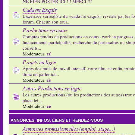
NE RIEN POSTER ICI !!! MERCI !!!
Cadavre Exquis
L'exercice surréaliste du «cadavre exquis» revisité par les 
forum. Chacun son tour...
Productions en cours
Comptes rendus de productions en cours, work in progress,
financements participatifs, recherche de partenaires ou sim
conseils...
cé
Modérateur:
Projets en ligne
Apres des mois de travail intensif, votre film est enfin termi
donc en parler ici...
cé
Modérateur:
Autres Productions en ligne
Les autres productions (ou les productions des autres) trouv
place ici ...
cé
Modérateur:
ANNONCES, INFOS, LIENS ET RENDEZ-VOUS
Annonces professionnelles (emploi, stage...)
Besoin de bras pour constituer votre equipe, bras en trop a p