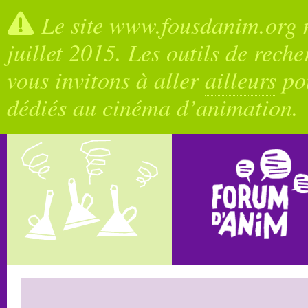
Le site www.fousdanim.org n
juillet 2015. Les outils de rech
vous invitons à aller
ailleurs
pou
dédiés au cinéma d’animation.