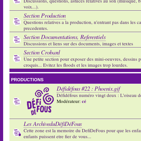
Discussions, questions, astuces relatives au son (musique, b
voix...).
Section Production
Questions relatives a la production, n'entrant pas dans les c
precedentes.
Section Documentations, Referentiels
Discussions et liens sur des documents, images et textes
Section Crobard
Une petite section pour exposer des mini-oeuvres, dessins p
croquis... Evitez les floods et les images trop lourdes.
PRODUCTIONS
Défidéfous #22 : Phoenix.gif
Défidéfous numéro vingt deux : L'oiseau d
cé
Modérateur:
Les ArchiveduDéfiDéFous
Cette zone est la memoire du DefiDeFous pour que les enfa
enfants puissent etre fier de vous...