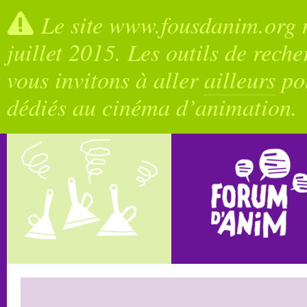
Le site www.fousdanim.org n
juillet 2015. Les outils de rech
vous invitons à aller
ailleurs
pou
dédiés au cinéma d’animation.