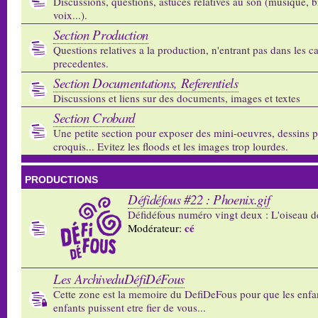
Discussions, questions, astuces relatives au son (musique, b
voix...).
Section Production
Questions relatives a la production, n'entrant pas dans les c
precedentes.
Section Documentations, Referentiels
Discussions et liens sur des documents, images et textes
Section Crobard
Une petite section pour exposer des mini-oeuvres, dessins p
croquis... Evitez les floods et les images trop lourdes.
PRODUCTIONS
Défidéfous #22 : Phoenix.gif
Défidéfous numéro vingt deux : L'oiseau d
cé
Modérateur:
Les ArchiveduDéfiDéFous
Cette zone est la memoire du DefiDeFous pour que les enfa
enfants puissent etre fier de vous...