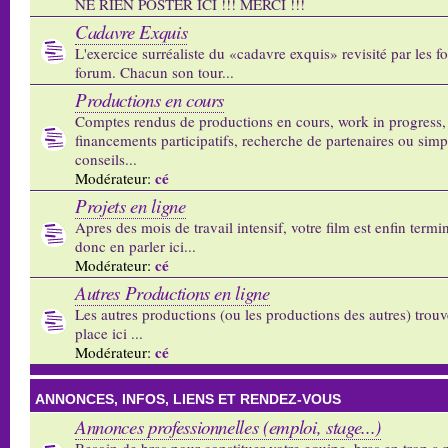
NE RIEN POSTER ICI !!! MERCI !!!
Cadavre Exquis
L'exercice surréaliste du «cadavre exquis» revisité par les 
forum. Chacun son tour...
Productions en cours
Comptes rendus de productions en cours, work in progress,
financements participatifs, recherche de partenaires ou sim
conseils...
cé
Modérateur:
Projets en ligne
Apres des mois de travail intensif, votre film est enfin termi
donc en parler ici...
cé
Modérateur:
Autres Productions en ligne
Les autres productions (ou les productions des autres) trouv
place ici ...
cé
Modérateur:
ANNONCES, INFOS, LIENS ET RENDEZ-VOUS
Annonces professionnelles (emploi, stage...)
Besoin de bras pour constituer votre equipe, bras en trop a p