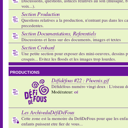
Discussions, questions, astuces relatives au son (musique, b
voix...).
Section Production
Questions relatives a la production, n'entrant pas dans les c
precedentes.
Section Documentations, Referentiels
Discussions et liens sur des documents, images et textes
Section Crobard
Une petite section pour exposer des mini-oeuvres, dessins p
croquis... Evitez les floods et les images trop lourdes.
PRODUCTIONS
Défidéfous #22 : Phoenix.gif
Défidéfous numéro vingt deux : L'oiseau d
cé
Modérateur:
Les ArchiveduDéfiDéFous
Cette zone est la memoire du DefiDeFous pour que les enfa
enfants puissent etre fier de vous...