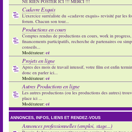
NE RIEN POSTER ICI !!! MERCI !!!
Cadavre Exquis
L'exercice surréaliste du «cadavre exquis» revisité par les 
forum. Chacun son tour...
Productions en cours
Comptes rendus de productions en cours, work in progress,
financements participatifs, recherche de partenaires ou sim
conseils...
cé
Modérateur:
Projets en ligne
Apres des mois de travail intensif, votre film est enfin termi
donc en parler ici...
cé
Modérateur:
Autres Productions en ligne
Les autres productions (ou les productions des autres) trouv
place ici ...
cé
Modérateur:
ANNONCES, INFOS, LIENS ET RENDEZ-VOUS
Annonces professionnelles (emploi, stage...)
Besoin de bras pour constituer votre equipe, bras en trop a p