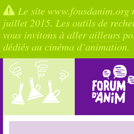
Le site www.fousdanim.org n
juillet 2015. Les outils de rech
vous invitons à aller
ailleurs
pou
dédiés au cinéma d’animation.