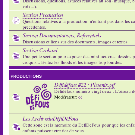
Discussions, questions, astuces relatives au son (musique, b
voix...).
Section Production
Questions relatives a la production, n'entrant pas dans les c
precedentes.
Section Documentations, Referentiels
Discussions et liens sur des documents, images et textes
Section Crobard
Une petite section pour exposer des mini-oeuvres, dessins p
croquis... Evitez les floods et les images trop lourdes.
PRODUCTIONS
Défidéfous #22 : Phoenix.gif
Défidéfous numéro vingt deux : L'oiseau d
cé
Modérateur:
Les ArchiveduDéfiDéFous
Cette zone est la memoire du DefiDeFous pour que les enfa
enfants puissent etre fier de vous...