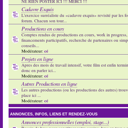
NE RIEN POSTER ICI !!! MERCI !!!
Cadavre Exquis
L'exercice surréaliste du «cadavre exquis» revisité par les 
forum. Chacun son tour...
Productions en cours
Comptes rendus de productions en cours, work in progress,
financements participatifs, recherche de partenaires ou sim
conseils...
cé
Modérateur:
Projets en ligne
Apres des mois de travail intensif, votre film est enfin termi
donc en parler ici...
cé
Modérateur:
Autres Productions en ligne
Les autres productions (ou les productions des autres) trouv
place ici ...
cé
Modérateur:
ANNONCES, INFOS, LIENS ET RENDEZ-VOUS
Annonces professionnelles (emploi, stage...)
Besoin de bras pour constituer votre equipe, bras en trop a p