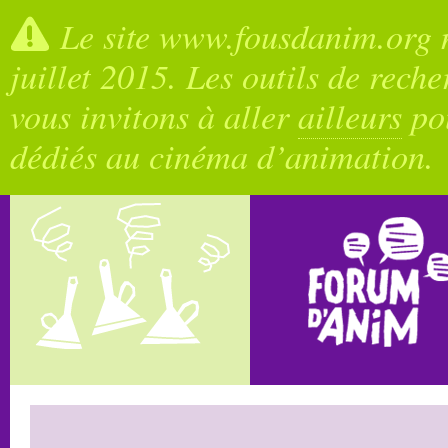
Le site www.fousdanim.org n
juillet 2015. Les outils de rech
vous invitons à aller
ailleurs
pou
dédiés au cinéma d’animation.