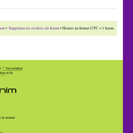
rum
•
Supprimer les cookies du forum
• Heures au format UTC + 1 heure
de
l'association
tion
et de
c le moteur
Cé