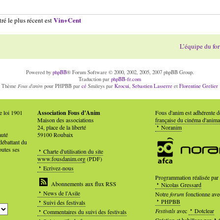
Vin+Cent
ré le plus récent est
L’équipe du fo
Powered by
phpBB
® Forum Software © 2000, 2002, 2005, 2007 phpBB Group.
Traduction par
phpBB-fr.com
Fous d'anim
Thème
pour PHPBB par
cé
Smileys par
Krocui
,
Sebastien Lasserre
et
Florentine Grelier
e loi 1901
Association Fous d'Anim
Fous d'anim est adhérente 
Maison des associations
française du cinéma d'anima
24, place de la liberté
Noranim
auté
59100 Roubaix
débattant du
outes ses
Charte d'utilisation du site
www.fousdanim.org
(PDF)
Ecrivez-nous
Programmation réalisée par
Abonnements aux flux RSS
Nicolas Gressard
News de l'Asile
Notre
forum
fonctionne ave
PHPBB
Suivi des festivals
Festivals
avec
Dotclear
Commentaires du suivi des festivals
Création et habillage par