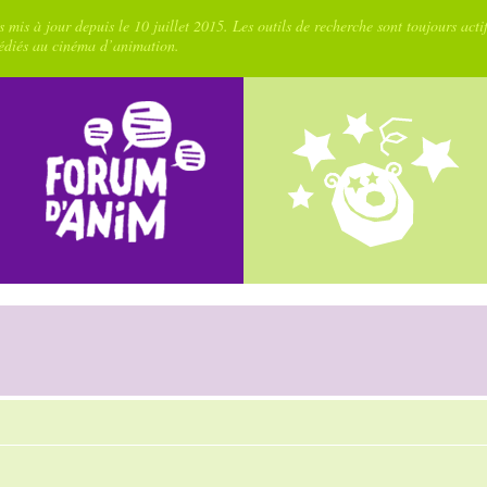
 mis à jour depuis le 10 juillet 2015. Les outils de recherche sont toujours acti
dédiés au cinéma d’animation.