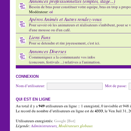
Annonces professionnelles (emploi, stage...)
Besoin de bras pour constituer votre equipe, bras en trop a propose
cé
Modérateur:
Apéros Animés et Autres rendez-vous
Pour savoir où les animateurs et réalisateurs s'imbibent, pour se vo
d'une mousse ou d'un café.
Liens Funs
Pour se detendre et rire joyeusement, c'est ici.
Annonces Diverses
Communiquez a la communaute vos infos
(concours, festivals ...) relatives a l'animation.
CONNEXION
Nom d’utilisateur:
Mot de passe:
QUI EST EN LIGNE
949
Au total il y a
utilisateurs en ligne :: 1 enregistré, 0 invisible et 948
4333
Le record du nombre d’utilisateurs en ligne est de
, le Ven Juil 31,
Google [Bot]
Utilisateurs enregistrés:
Légende:
Administrateurs
,
Modérateurs globaux