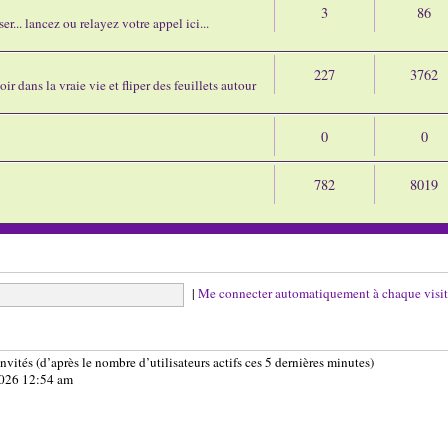
3
86
r... lancez ou relayez votre appel ici...
227
3762
ir dans la vraie vie et fliper des feuillets autour
0
0
782
8019
|
Me connecter automatiquement à chaque visi
 invités (d’après le nombre d’utilisateurs actifs ces 5 dernières minutes)
 2026 12:54 am