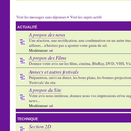
Voir les messages sans réponses
•
Voir les sujets actifs
ACTUALITÉ
A propos des news
Une réaction, une rectification, une confirmation ou un autre truc 
ailleurs... n'hésitez pas a ajouter votre grain de sel.
cé
Modérateur:
A propos des Films
Donnez votre avis sur les films, cinéma, BluRay, DVD, VHS, Vid
Annecy et autres festivals
Préparation, suivi en direct, les bons plans, les bonnes projectio
'Festivals' du site.
A propos du Site
Votre avis nous intéresse, donnez nous vos impressions et/ou sug
news...
cé
Modérateur:
TECHNIQUE
Section 2D