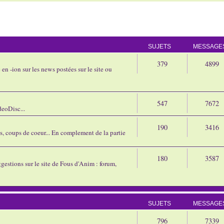
SUJETS
MESSAGE
379
4899
en -ion sur les news postées sur le site ou
547
7672
eoDisc...
190
3416
ns, coups de coeur... En complement de la partie
180
3587
gestions sur le site de Fous d'Anim : forum,
SUJETS
MESSAGE
796
7339