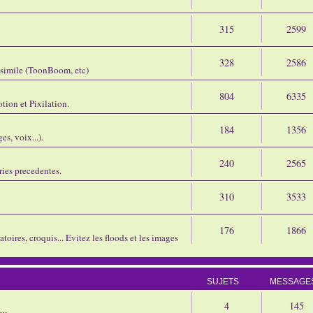
315
2599
328
2586
assimile (ToonBoom, etc)
804
6335
tion et Pixilation.
184
1356
s, voix...).
240
2565
ries precedentes.
310
3533
176
1866
oires, croquis... Evitez les floods et les images
SUJETS
MESSAGE
4
145
eu