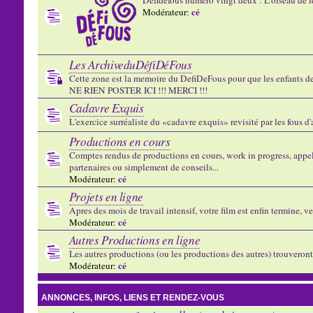
cé
Modérateur:
Les ArchiveduDéfiDéFous
Cette zone est la memoire du DefiDeFous pour que les enfants de v
NE RIEN POSTER ICI !!! MERCI !!!
Cadavre Exquis
L'exercice surréaliste du «cadavre exquis» revisité par les fous d
Productions en cours
Comptes rendus de productions en cours, work in progress, appels
partenaires ou simplement de conseils...
cé
Modérateur:
Projets en ligne
Apres des mois de travail intensif, votre film est enfin termine, ve
cé
Modérateur:
Autres Productions en ligne
Les autres productions (ou les productions des autres) trouveront l
cé
Modérateur:
ANNONCES, INFOS, LIENS ET RENDEZ-VOUS