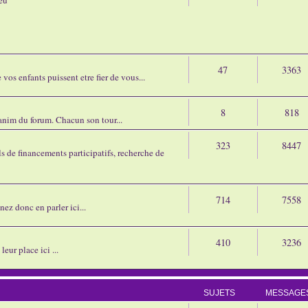
47
3363
os enfants puissent etre fier de vous...
8
818
'anim du forum. Chacun son tour...
323
8447
 de financements participatifs, recherche de
714
7558
nez donc en parler ici...
410
3236
eur place ici ...
SUJETS
MESSAGE