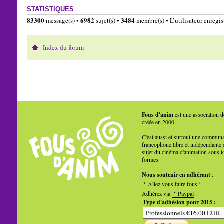
STATISTIQUES
83300
6982
3484
message(s) •
sujet(s) •
membre(s) • L’utilisateur enregist
Index du forum
Fous d'anim
est une association d
créée en 2000.
C'est aussi et surtout une commun
francophone libre et indépendante 
sujet du cinéma d'animation sous t
formes
Nous soutenir en adhérant
:
Allez vous faire fous !
Adhérez via
Paypal
:
Type d'adhésion pour 2015 :