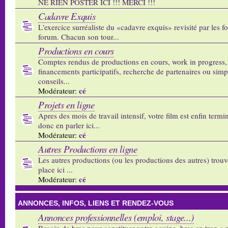
NE RIEN POSTER ICI !!! MERCI !!!
Cadavre Exquis
L'exercice surréaliste du «cadavre exquis» revisité par les 
forum. Chacun son tour...
Productions en cours
Comptes rendus de productions en cours, work in progress,
financements participatifs, recherche de partenaires ou sim
conseils...
cé
Modérateur:
Projets en ligne
Apres des mois de travail intensif, votre film est enfin termi
donc en parler ici...
cé
Modérateur:
Autres Productions en ligne
Les autres productions (ou les productions des autres) trouv
place ici ...
cé
Modérateur:
ANNONCES, INFOS, LIENS ET RENDEZ-VOUS
Annonces professionnelles (emploi, stage...)
Besoin de bras pour constituer votre equipe, bras en trop a p