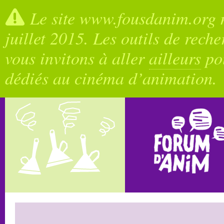
Le site www.fousdanim.org n
juillet 2015. Les outils de rech
vous invitons à aller
ailleurs
pou
dédiés au cinéma d’animation.