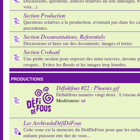
Discussions, questions, astuces relatives au son (musique, b
voix...).
Section Production
Questions relatives a la production, n'entrant pas dans les c
precedentes.
Section Documentations, Referentiels
Discussions et liens sur des documents, images et textes
Section Crobard
Une petite section pour exposer des mini-oeuvres, dessins p
croquis... Evitez les floods et les images trop lourdes.
PRODUCTIONS
Défidéfous #22 : Phoenix.gif
Défidéfous numéro vingt deux : L'oiseau d
cé
Modérateur:
Les ArchiveduDéfiDéFous
Cette zone est la memoire du DefiDeFous pour que les enfa
enfants puissent etre fier de vous...