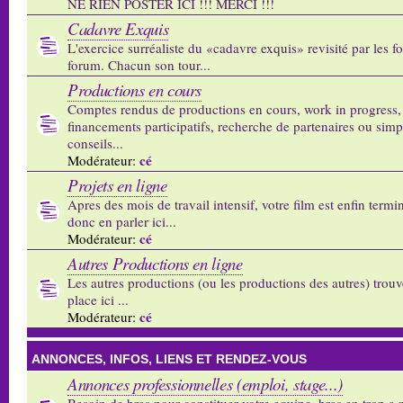
NE RIEN POSTER ICI !!! MERCI !!!
Cadavre Exquis
L'exercice surréaliste du «cadavre exquis» revisité par les 
forum. Chacun son tour...
Productions en cours
Comptes rendus de productions en cours, work in progress,
financements participatifs, recherche de partenaires ou sim
conseils...
cé
Modérateur:
Projets en ligne
Apres des mois de travail intensif, votre film est enfin termi
donc en parler ici...
cé
Modérateur:
Autres Productions en ligne
Les autres productions (ou les productions des autres) trouv
place ici ...
cé
Modérateur:
ANNONCES, INFOS, LIENS ET RENDEZ-VOUS
Annonces professionnelles (emploi, stage...)
Besoin de bras pour constituer votre equipe, bras en trop a p