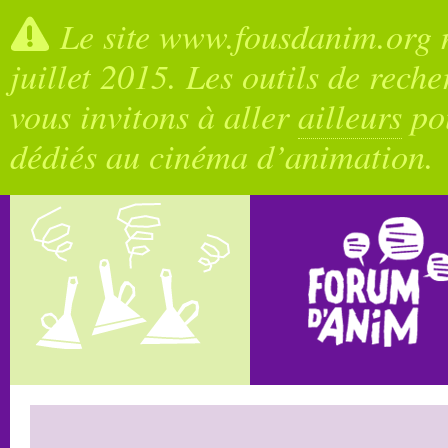
Le site www.fousdanim.org n
juillet 2015. Les outils de rech
vous invitons à aller
ailleurs
pou
dédiés au cinéma d’animation.