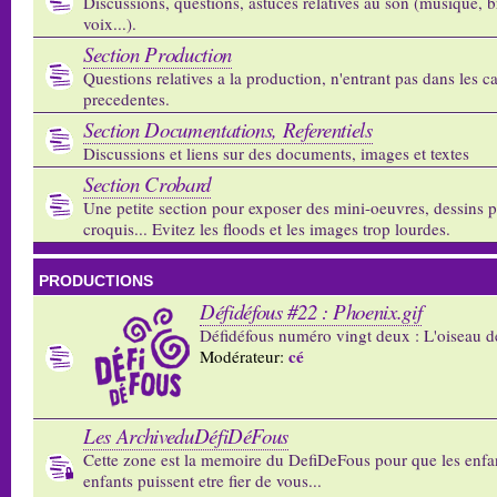
Discussions, questions, astuces relatives au son (musique, b
voix...).
Section Production
Questions relatives a la production, n'entrant pas dans les c
precedentes.
Section Documentations, Referentiels
Discussions et liens sur des documents, images et textes
Section Crobard
Une petite section pour exposer des mini-oeuvres, dessins p
croquis... Evitez les floods et les images trop lourdes.
PRODUCTIONS
Défidéfous #22 : Phoenix.gif
Défidéfous numéro vingt deux : L'oiseau d
cé
Modérateur:
Les ArchiveduDéfiDéFous
Cette zone est la memoire du DefiDeFous pour que les enfa
enfants puissent etre fier de vous...