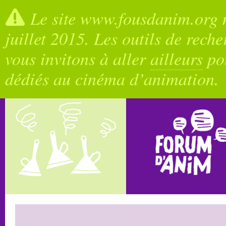
Le site www.fousdanim.org n
juillet 2015. Les outils de rech
vous invitons à aller
ailleurs
pou
dédiés au cinéma d’animation.