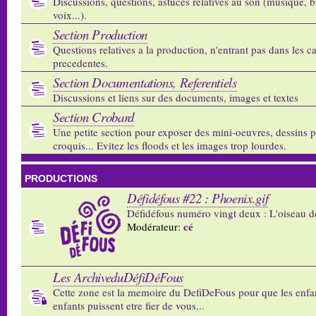
Discussions, questions, astuces relatives au son (musique, b
voix...).
Section Production
Questions relatives a la production, n'entrant pas dans les c
precedentes.
Section Documentations, Referentiels
Discussions et liens sur des documents, images et textes
Section Crobard
Une petite section pour exposer des mini-oeuvres, dessins p
croquis... Evitez les floods et les images trop lourdes.
PRODUCTIONS
Défidéfous #22 : Phoenix.gif
Défidéfous numéro vingt deux : L'oiseau d
cé
Modérateur:
Les ArchiveduDéfiDéFous
Cette zone est la memoire du DefiDeFous pour que les enfa
enfants puissent etre fier de vous...