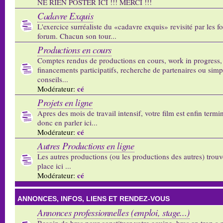
NE RIEN POSTER ICI !!! MERCI !!!
Cadavre Exquis
L'exercice surréaliste du «cadavre exquis» revisité par les 
forum. Chacun son tour...
Productions en cours
Comptes rendus de productions en cours, work in progress,
financements participatifs, recherche de partenaires ou sim
conseils...
cé
Modérateur:
Projets en ligne
Apres des mois de travail intensif, votre film est enfin termi
donc en parler ici...
cé
Modérateur:
Autres Productions en ligne
Les autres productions (ou les productions des autres) trouv
place ici ...
cé
Modérateur:
ANNONCES, INFOS, LIENS ET RENDEZ-VOUS
Annonces professionnelles (emploi, stage...)
Besoin de bras pour constituer votre equipe, bras en trop a p