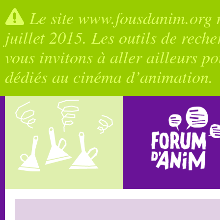
Le site www.fousdanim.org n
juillet 2015. Les outils de rech
vous invitons à aller
ailleurs
pou
dédiés au cinéma d’animation.