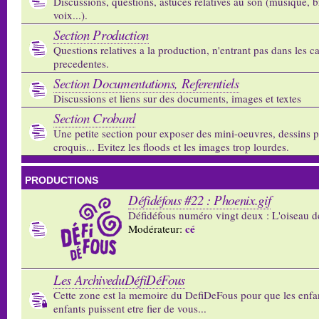
Discussions, questions, astuces relatives au son (musique, b
voix...).
Section Production
Questions relatives a la production, n'entrant pas dans les c
precedentes.
Section Documentations, Referentiels
Discussions et liens sur des documents, images et textes
Section Crobard
Une petite section pour exposer des mini-oeuvres, dessins p
croquis... Evitez les floods et les images trop lourdes.
PRODUCTIONS
Défidéfous #22 : Phoenix.gif
Défidéfous numéro vingt deux : L'oiseau d
cé
Modérateur:
Les ArchiveduDéfiDéFous
Cette zone est la memoire du DefiDeFous pour que les enfa
enfants puissent etre fier de vous...