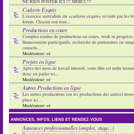
NE RIEN POSTER ICI !!! MERCI !!!
Cadavre Exquis
L'exercice surréaliste du «cadavre exquis» revisité par les 
forum. Chacun son tour...
Productions en cours
Comptes rendus de productions en cours, work in progress,
financements participatifs, recherche de partenaires ou sim
conseils...
cé
Modérateur:
Projets en ligne
Apres des mois de travail intensif, votre film est enfin termi
donc en parler ici...
cé
Modérateur:
Autres Productions en ligne
Les autres productions (ou les productions des autres) trouv
place ici ...
cé
Modérateur:
ANNONCES, INFOS, LIENS ET RENDEZ-VOUS
Annonces professionnelles (emploi, stage...)
Besoin de bras pour constituer votre equipe, bras en trop a p