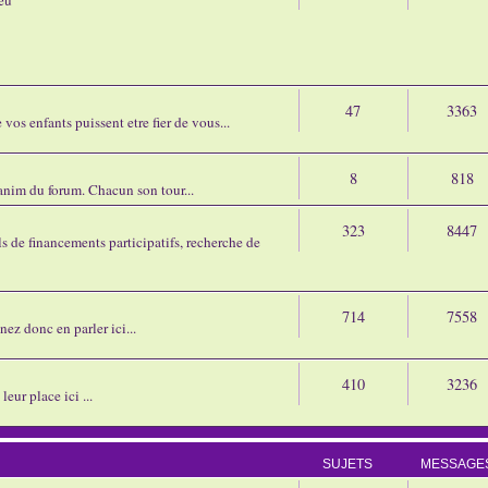
47
3363
os enfants puissent etre fier de vous...
8
818
'anim du forum. Chacun son tour...
323
8447
 de financements participatifs, recherche de
714
7558
nez donc en parler ici...
410
3236
eur place ici ...
SUJETS
MESSAGE