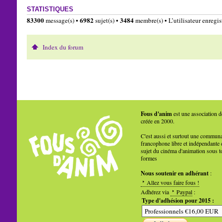
STATISTIQUES
83300
6982
3484
message(s) •
sujet(s) •
membre(s) • L’utilisateur enregist
Index du forum
Fous d'anim
est une association d
créée en 2000.
C'est aussi et surtout une commun
francophone libre et indépendante 
sujet du cinéma d'animation sous t
formes
Nous soutenir en adhérant
:
Allez vous faire fous !
Adhérez via
Paypal
:
Type d'adhésion pour 2015 :