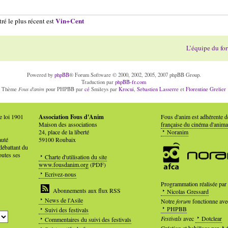
Vin+Cent
ré le plus récent est
L’équipe du fo
Powered by
phpBB
® Forum Software © 2000, 2002, 2005, 2007 phpBB Group.
Traduction par
phpBB-fr.com
Fous d'anim
Thème
pour PHPBB par
cé
Smileys par
Krocui
,
Sebastien Lasserre
et
Florentine Grelier
e loi 1901
Association Fous d'Anim
Fous d'anim est adhérente 
Maison des associations
française du cinéma d'anima
24, place de la liberté
Noranim
auté
59100 Roubaix
débattant du
outes ses
Charte d'utilisation du site
www.fousdanim.org
(PDF)
Ecrivez-nous
Programmation réalisée par
Abonnements aux flux RSS
Nicolas Gressard
News de l'Asile
Notre
forum
fonctionne ave
PHPBB
Suivi des festivals
Festivals
avec
Dotclear
Commentaires du suivi des festivals
Création et habillage par