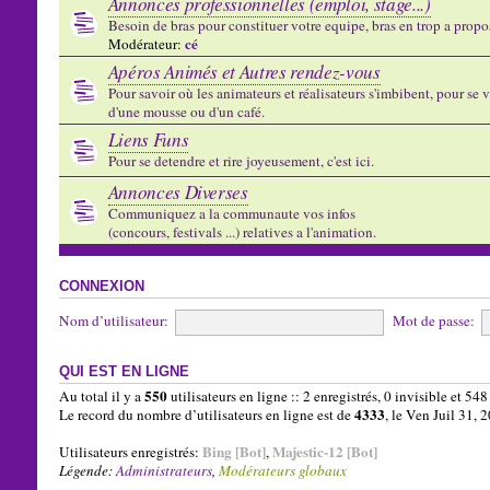
Annonces professionnelles (emploi, stage...)
Besoin de bras pour constituer votre equipe, bras en trop a propose
cé
Modérateur:
Apéros Animés et Autres rendez-vous
Pour savoir où les animateurs et réalisateurs s'imbibent, pour se vo
d'une mousse ou d'un café.
Liens Funs
Pour se detendre et rire joyeusement, c'est ici.
Annonces Diverses
Communiquez a la communaute vos infos
(concours, festivals ...) relatives a l'animation.
CONNEXION
Nom d’utilisateur:
Mot de passe:
QUI EST EN LIGNE
550
Au total il y a
utilisateurs en ligne :: 2 enregistrés, 0 invisible et 54
4333
Le record du nombre d’utilisateurs en ligne est de
, le Ven Juil 31,
Bing [Bot]
Majestic-12 [Bot]
Utilisateurs enregistrés:
,
Légende:
Administrateurs
,
Modérateurs globaux