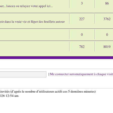
3
86
r... lancez ou relayez votre appel ici...
227
3762
ir dans la vraie vie et fliper des feuillets autour
0
0
782
8019
|
Me connecter automatiquement à chaque visi
8 invités (d’après le nombre d’utilisateurs actifs ces 5 dernières minutes)
 2026 12:54 am