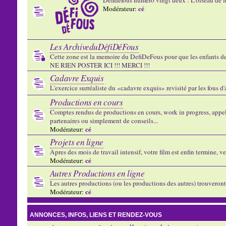
cé
Modérateur:
Les ArchiveduDéfiDéFous
Cette zone est la memoire du DefiDeFous pour que les enfants de v
NE RIEN POSTER ICI !!! MERCI !!!
Cadavre Exquis
L'exercice surréaliste du «cadavre exquis» revisité par les fous d
Productions en cours
Comptes rendus de productions en cours, work in progress, appels
partenaires ou simplement de conseils...
cé
Modérateur:
Projets en ligne
Apres des mois de travail intensif, votre film est enfin termine, ve
cé
Modérateur:
Autres Productions en ligne
Les autres productions (ou les productions des autres) trouveront l
cé
Modérateur:
ANNONCES, INFOS, LIENS ET RENDEZ-VOUS