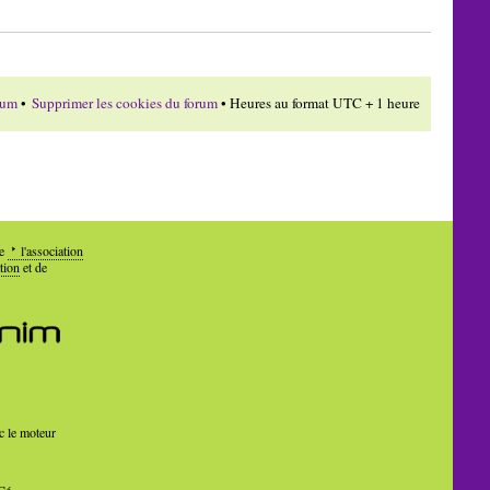
rum
•
Supprimer les cookies du forum
• Heures au format UTC + 1 heure
de
l'association
tion
et de
c le moteur
Cé