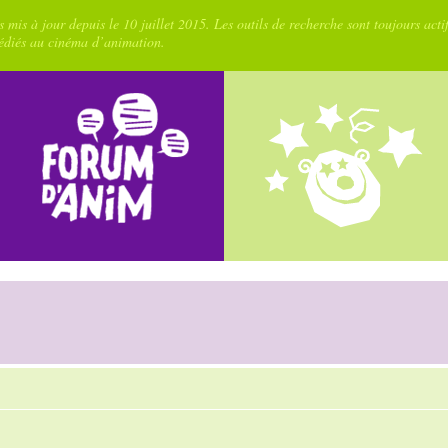
 mis à jour depuis le 10 juillet 2015. Les outils de recherche sont toujours acti
dédiés au cinéma d’animation.