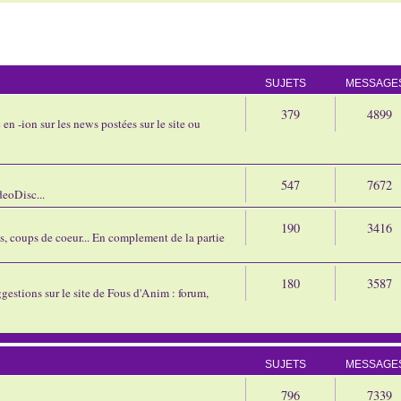
SUJETS
MESSAGE
379
4899
en -ion sur les news postées sur le site ou
547
7672
eoDisc...
190
3416
ns, coups de coeur... En complement de la partie
180
3587
gestions sur le site de Fous d'Anim : forum,
SUJETS
MESSAGE
796
7339