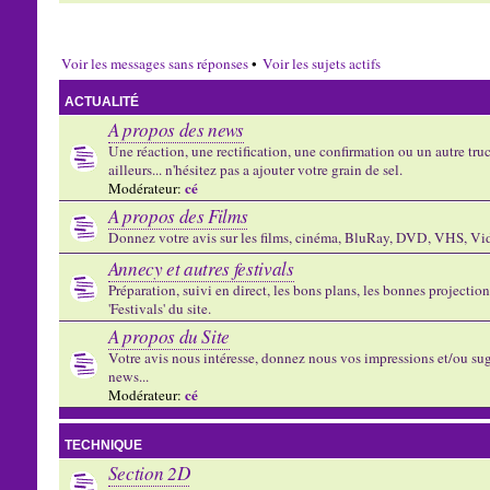
Voir les messages sans réponses
•
Voir les sujets actifs
ACTUALITÉ
A propos des news
Une réaction, une rectification, une confirmation ou un autre truc 
ailleurs... n'hésitez pas a ajouter votre grain de sel.
cé
Modérateur:
A propos des Films
Donnez votre avis sur les films, cinéma, BluRay, DVD, VHS, Vid
Annecy et autres festivals
Préparation, suivi en direct, les bons plans, les bonnes projectio
'Festivals' du site.
A propos du Site
Votre avis nous intéresse, donnez nous vos impressions et/ou sug
news...
cé
Modérateur:
TECHNIQUE
Section 2D