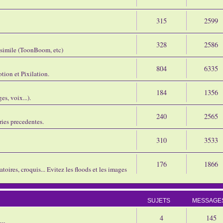
315
2599
328
2586
assimile (ToonBoom, etc)
804
6335
tion et Pixilation.
184
1356
s, voix...).
240
2565
ries precedentes.
310
3533
176
1866
oires, croquis... Evitez les floods et les images
SUJETS
MESSAGE
4
145
eu